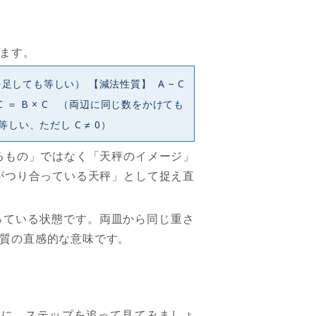
ます。
を足しても等しい） 【減法性質】 A − C
C ＝ B × C （両辺に同じ数をかけても
等しい、ただし C ≠ 0）
るもの」ではなく「天秤のイメージ」
がつり合っている天秤」として捉え直
っている状態です。両皿から同じ重さ
質の直感的な意味です。
例に、ステップを追って見てみましょ