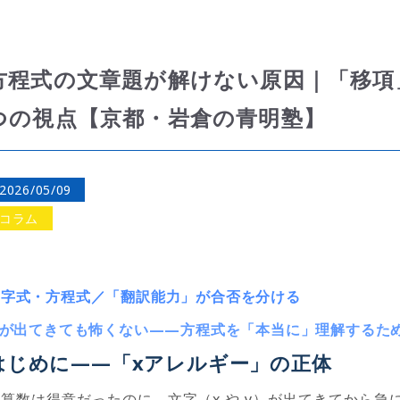
方程式の文章題が解けない原因｜「移項
つの視点【京都・岩倉の青明塾】
2026/05/09
コラム
文字式・方程式／「翻訳能力」が合否を分ける
が出てきても怖くない
——
方程式を「本当に」理解するた
はじめに
——
「
x
アレルギー」の正体
「算数は得意だったのに、文字（
x
や
y
）が出てきてから急