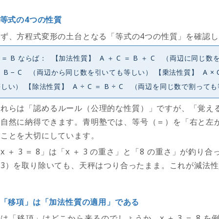
等式の4つの性質
まず、方程式変形の土台となる「等式の
4
つの性質」を確認し
A
＝ B ならば： 【加法性質】 A ＋ C ＝ B ＋ C （両辺に同じ数
 B − C （両辺から同じ数を引いても等しい） 【乗法性質】 A × 
しい） 【除法性質】 A ÷ C ＝ B ÷ C （両辺を同じ数で割っても
これらは「認めるルール（公理的な性質）」ですが、「覚え
で自然に納得できます。青明塾では、等号（＝）を「右と左
すことを大切にしています。
「
x
＋
3
＝
8
」は「
x
＋
3
の重さ」と「
8
の重さ」が釣り合
（
3
）を取り除いても、天秤はつり合ったまま。これが減法性
「移項」は「加法性質の適用」である
では「移項」はどこから来るのでしょうか。
x
＋
3
＝
8
を