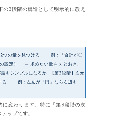
下の
3
段階の構造として明示的に教え
る2つの量を見つける 例：「合計が〇
の設定） → 求めたい量を x とおき、
が最もシンプルになるか 【第3段階】次元
証する 例：左辺が「円」なら右辺も
的に変わります。特に「第
3
段階の次
ステップです。