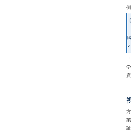
定
階
✓