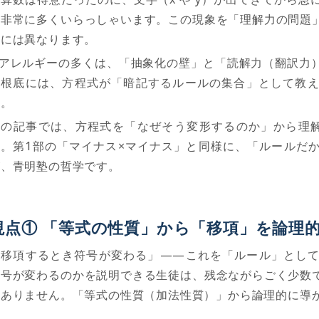
は非常に多くいらっしゃいます。この現象を「理解力の問題
際には異なります。
アレルギーの多くは、「抽象化の壁」と「読解力（翻訳力
の根底には、方程式が「暗記するルールの集合」として教
す。
この記事では、方程式を「なぜそう変形するのか」から理
す。第
1
部の「マイナス
×
マイナス」と同様に、「ルールだ
が、青明塾の哲学です。
視点
①
「等式の性質」から「移項」を論理
「移項するとき符号が変わる」
——
これを「ルール」とし
符号が変わるのかを説明できる生徒は、残念ながらごく少数
はありません。「等式の性質（加法性質）」から論理的に導