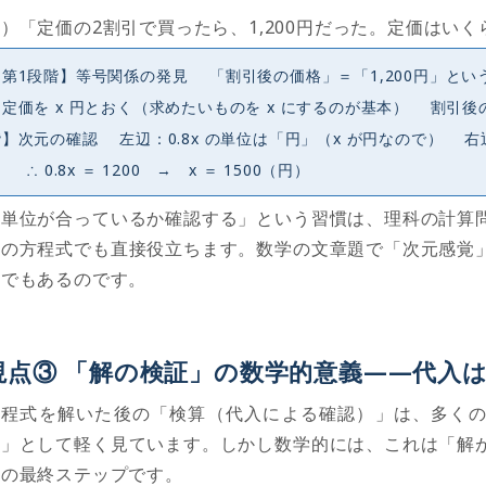
例）「定価の
2
割引で買ったら、
1,200
円だった。定価はいく
【第1段階】等号関係の発見 「割引後の価格」＝「1,200円」とい
価を x 円とおく（求めたいものを x にするのが基本） 割引後の価格 ＝ x
】次元の確認 左辺：0.8x の単位は「円」（x が円なので） 右辺
 ∴ 0.8x ＝ 1200 → x ＝ 1500（円）
「単位が合っているか確認する」という習慣は、理科の計算
学の方程式でも直接役立ちます。数学の文章題で「次元感覚
資でもあるのです。
視点
③
「解の検証」の数学的意義
——
代入
方程式を解いた後の「検算（代入による確認）」は、多く
業」として軽く見ています。しかし数学的には、これは「解
証の最終ステップです。