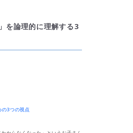
」を論理的に理解する3
めの
3
つの視点
にわからなくなった」というお子さん