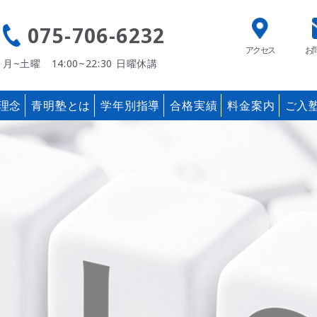
075-706-6232
アクセス
お
月~土曜 14:00~22:30
日曜休講
理念
青明塾とは
学年別指導
合格実績
料金案内
ご入