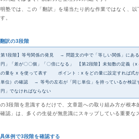
青明塾では、この「翻訳」を場当たり的な作業ではなく、以
ます。
翻訳の3段階
【第1段階】等号関係の発見 → 問題文の中で「等しい関係」にあ
〇円」「差が〇〇個」「〇倍になる」 【第2段階】未知数の定義（x 
他の量を x を使って表す ポイント：x をどの量に設定すれば式
（単位）の確認 → 等号の左右が「同じ単位」を持っているか検
「円」でなければならない
この
3
段階を意識するだけで、文章題への取り組み方が根本
元確認」は、多くの生徒が無意識にスキップしている重要な
具体例で3段階を確認する