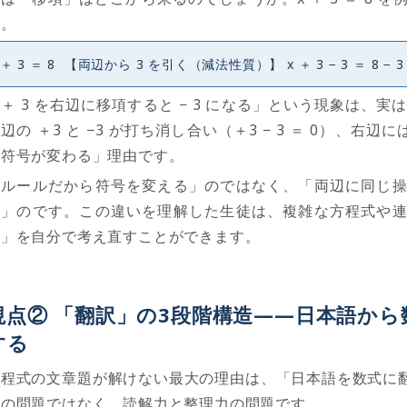
う。
＋ 3 ＝ 8 【両辺から 3 を引く（減法性質）】 x ＋ 3 − 3 ＝ 8 −
「＋
3
を右辺に移項すると
− 3
になる」という現象は、実
辺の ＋
3
と
−3
が打ち消し合い（＋
3 − 3
＝
0
）、右辺に
と符号が変わる」理由です。
「ルールだから符号を変える」のではなく、「両辺に同じ
る」のです。この違いを理解した生徒は、複雑な方程式や
か」を自分で考え直すことができます。
視点
②
「翻訳」の
3
段階構造
——
日本語から
する
方程式の文章題が解けない最大の理由は、「日本語を数式に
力の問題ではなく、読解力と整理力の問題です。