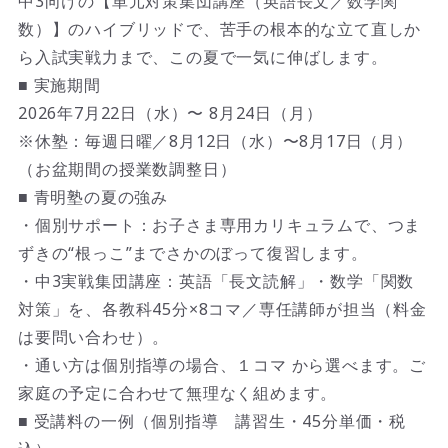
中3向けの【単元対策集団講座（英語長文／数学関
数）】のハイブリッドで、苦手の根本的な立て直しか
ブログ
ら入試実戦力まで、この夏で一気に伸ばします。
■ 実施期間
2026年7月22日（水）〜 8月24日（月）
※休塾：毎週日曜／8月12日（水）〜8月17日（月）
（お盆期間の授業数調整日）
■ 青明塾の夏の強み
・個別サポート：お子さま専用カリキュラムで、つま
ずきの“根っこ”までさかのぼって復習します。
・中3実戦集団講座：英語「長文読解」・数学「関数
対策」を、各教科45分×8コマ／専任講師が担当（料金
は要問い合わせ）。
・通い方は個別指導の場合、１コマ から選べます。ご
家庭の予定に合わせて無理なく組めます。
■ 受講料の一例（個別指導 講習生・45分単価・税