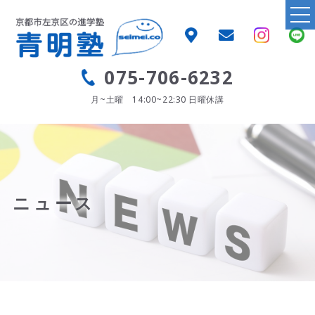
TOP
あいさつ・教育理念
075-706-6232
青明塾とは
月~土曜 14:00~22:30
日曜休講
青明塾のこだわり
1:2の個別指導
早くから塾に通うメリット
ニュース
中学受験を成功させるために
ターゲット中学の定期テスト対策
大学受験を勝ち抜くために