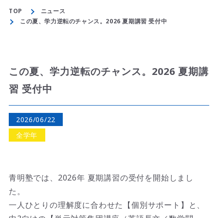
学年別指導
TOP
ニュース
この夏、学力逆転のチャンス。2026 夏期講習 受付中
小学部の指導
中学部の指導
この夏、学力逆転のチャンス。2026 夏期講
高校部の指導
習 受付中
合格実績
2026/06/22
料金案内
全学年
ご入塾の流れ
よくある質問
青明塾では、2026年 夏期講習の受付を開始しまし
た。
お問い合わせ
一人ひとりの理解度に合わせた【個別サポート】と、
ニュース