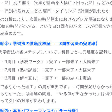
・
科目別の偏り：実績が計画を大幅に下回った科目はどれ
・
日別の崩れ方：どの曜日・タイミングで計画が乱れたか
この分析により、次回の時間算出におけるズレが明確になり
1.3倍の時間がかかる」という自分固有のパターンが把握で
組み込めます。
【軸
②
：学習法の徹底度検証
——3
周学習法の完遂率】
3周学習法の各ステップについて、科目ごとに完遂度を記録
・
1周目（学校ワーク）：完了 / 一部未了 / 大幅未了
・
2周目（塾の課題）：完了 / 一部未了 / 大幅未了
・
3周目（解き直し）：完了 / 一部のみ / 未実施
「できなかった理由」の質が重要です。「時間が足りなかっ
からなかった」は理解の問題、「やる気が出なかった」は習
よって次回の対策が変わります。
【軸
③
：本番パフォーマンスのエラー分析】