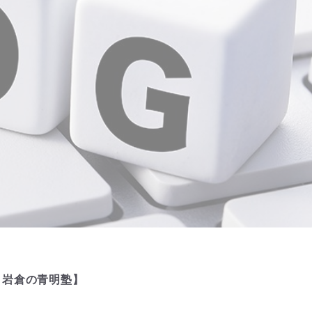
・岩倉の青明塾】