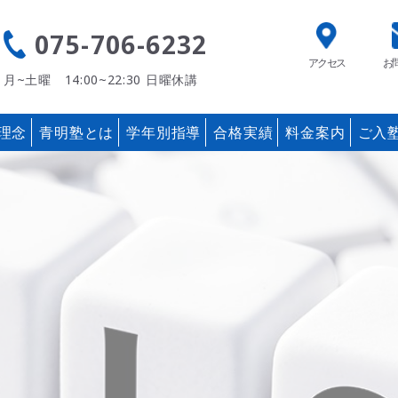
075-706-6232
アクセス
お
月~土曜 14:00~22:30
日曜休講
理念
青明塾とは
学年別指導
合格実績
料金案内
ご入