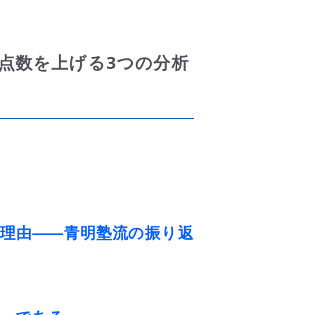
点数を上げる3つの分析
理由
——
青明塾流の振り返