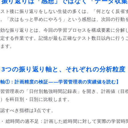
■
振り返りは「感想」ではなく「データ収集
テスト後に振り返りをしない生徒の多くは、「何となく反省
す。「次はもっと早めにやろう」という感想は、次回の行動
有効な振り返りとは、今回の学習プロセスを構成要素に分解
特定する作業です。記憶が最も正確なテスト数日以内に行う
きます。
 3
つの振り返り軸と、それぞれの分析粒度
【軸
①
：計画精度の検証
——
学習管理表の実績値を読む】
学習管理表の「日付別勉強時間記録表」を開き、計画値（目
間）を科目別・日別に比較します。
確認すべき指標は3点です。
・
総時間の過不足：計画した総時間に対して実際の学習時